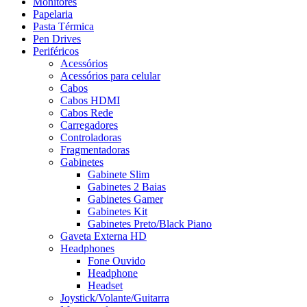
Monitores
Papelaria
Pasta Térmica
Pen Drives
Periféricos
Acessórios
Acessórios para celular
Cabos
Cabos HDMI
Cabos Rede
Carregadores
Controladoras
Fragmentadoras
Gabinetes
Gabinete Slim
Gabinetes 2 Baias
Gabinetes Gamer
Gabinetes Kit
Gabinetes Preto/Black Piano
Gaveta Externa HD
Headphones
Fone Ouvido
Headphone
Headset
Joystick/Volante/Guitarra