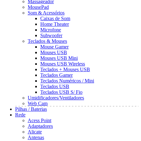
Massageador
MousePad
Som & Acessórios
Caixas de Som
Home Theater
Microfone
Subwoofer
Teclados & Mouses
Mouse Gamer
Mouses USB
Mouses USB Mini
Mouses USB Wireless
Teclados + Mouses USB
Teclados Gamer
Teclados Numéricos / Mini
Teclados USB
Teclados USB S/ Fio
Umidificadores/Ventiladores
Web Cam
Pilhas / Baterias
Rede
Acess Point
Adaptadores
Alicate
Antenas