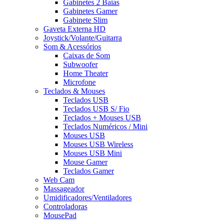
Gabinetes 2 Baias
Gabinetes Gamer
Gabinete Slim
Gaveta Externa HD
Joystick/Volante/Guitarra
Som & Acessórios
Caixas de Som
Subwoofer
Home Theater
Microfone
Teclados & Mouses
Teclados USB
Teclados USB S/ Fio
Teclados + Mouses USB
Teclados Numéricos / Mini
Mouses USB
Mouses USB Wireless
Mouses USB Mini
Mouse Gamer
Teclados Gamer
Web Cam
Massageador
Umidificadores/Ventiladores
Controladoras
MousePad