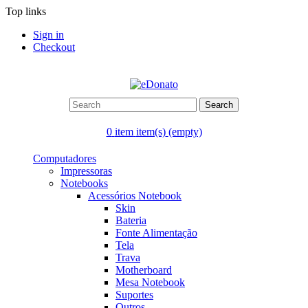
Top links
Sign in
Checkout
Search
0
item
item(s)
(empty)
Computadores
Impressoras
Notebooks
Acessórios Notebook
Skin
Bateria
Fonte Alimentação
Tela
Trava
Motherboard
Mesa Notebook
Suportes
Outros