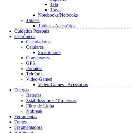
Tela
Trava
Notebooks/Netbooks
Tablets
Tablets - Acessórios
Cuidados Pessoais
Eletrônicos
Calculadoras
Celulares
Smartphone
Conversores
GPS
Portateis
Telefonia
Video-Games
Video-Games - Acessórios
Energia
Baterias
Estabilizadores / Protetores
Filtro de Linha
Nobreak
Ferramentas
Fontes
Fragmentadora
Hardware