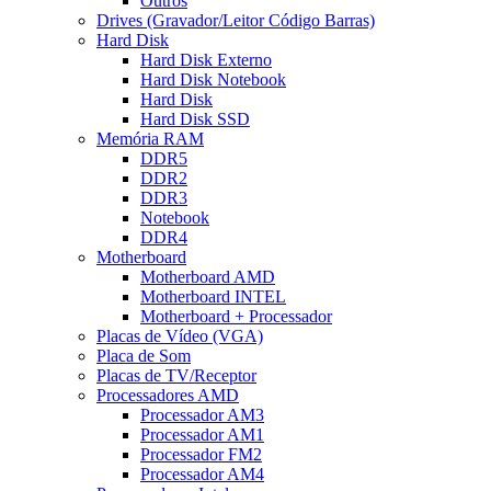
Outros
Drives (Gravador/Leitor Código Barras)
Hard Disk
Hard Disk Externo
Hard Disk Notebook
Hard Disk
Hard Disk SSD
Memória RAM
DDR5
DDR2
DDR3
Notebook
DDR4
Motherboard
Motherboard AMD
Motherboard INTEL
Motherboard + Processador
Placas de Vídeo (VGA)
Placa de Som
Placas de TV/Receptor
Processadores AMD
Processador AM3
Processador AM1
Processador FM2
Processador AM4