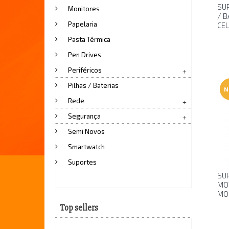
SU
Monitores
/ B
Papelaria
CE
Pasta Térmica
Pen Drives
Periféricos
Pilhas / Baterias
N
Rede
Segurança
Semi Novos
Smartwatch
Suportes
SU
MOT
MO
Top sellers