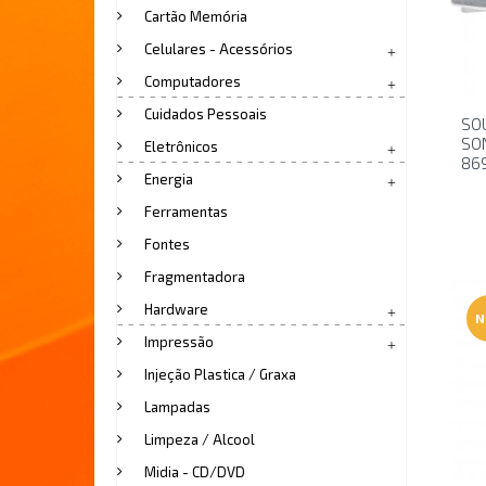
Cartão Memória
Celulares - Acessórios
Computadores
Cuidados Pessoais
SO
SO
Eletrônicos
86
Energia
Ferramentas
Fontes
Fragmentadora
Hardware
N
Impressão
Injeção Plastica / Graxa
Lampadas
Limpeza / Alcool
Midia - CD/DVD