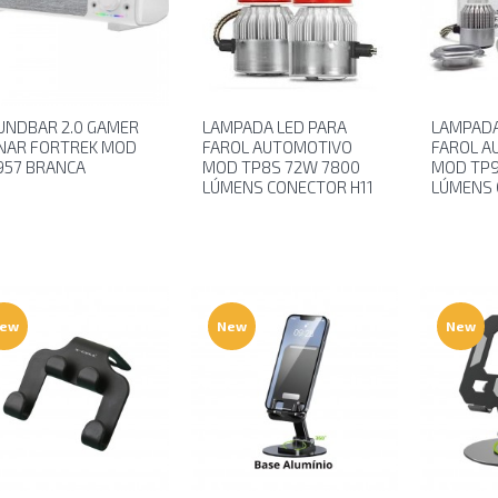
UNDBAR 2.0 GAMER
LAMPADA LED PARA
LAMPADA
NAR FORTREK MOD
FAROL AUTOMOTIVO
FAROL A
957 BRANCA
MOD TP8S 72W 7800
MOD TP9
LÚMENS CONECTOR H11
LÚMENS 
ew
New
New