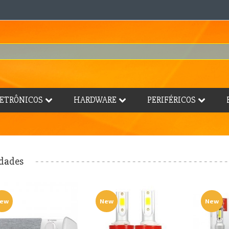
ETRÔNICOS
HARDWARE
PERIFÉRICOS
dades
ew
New
New