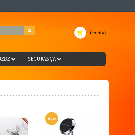
(empty)
REDE
SEGURANÇA
New