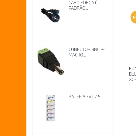
CABO FORÇA (
PADRÃO...
N
CONECTOR BNC P4
MACHO...
FO
BL
XC
BATERIA 3V C/ 5...