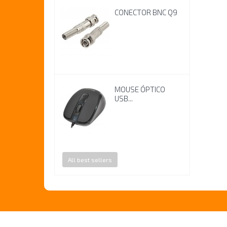
CONECTOR BNC Q9
MOUSE ÓPTICO
USB...
All best sellers